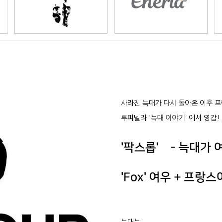
사라진 늑대가 다시 돌아온 이후 
루피넬라 '늑대 이야기' 에서 영감!
자 납품
'팍스롭' - 늑대가 
'Fox' 여우 + 프랑스
실적