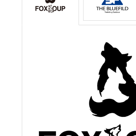
홍보자료
회사연혁
BRAND
품질경영
CONTACT US
조직도
최근거래실적
오시는길
브랜드소개
주요사업부분
조달청 군수물
레저의류
보도자료
주요소식
홍보영상
인증 및 수상