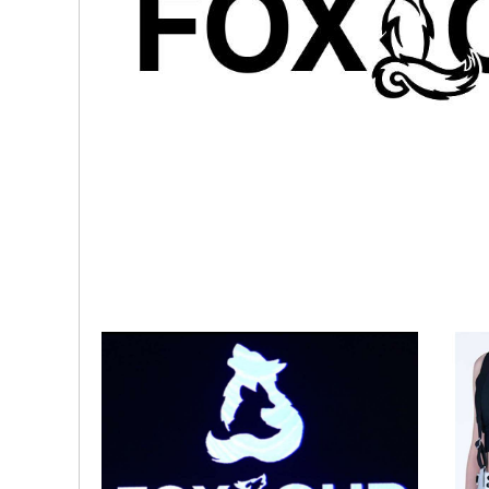
온라인 브로
로고
팍스롭
THE BLUEFIL
조신
ENERIA
S.S.K.D
SOFTY
인재채용
공지사항
견적신청
고객의 소리