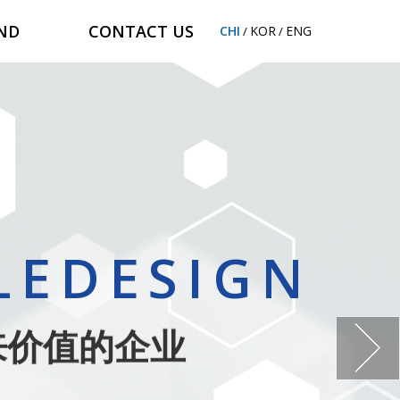
ND
CONTACT US
CHI
KOR
ENG
/
/
LEDESIGN
来价值的企业