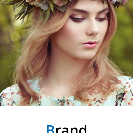
B
rand