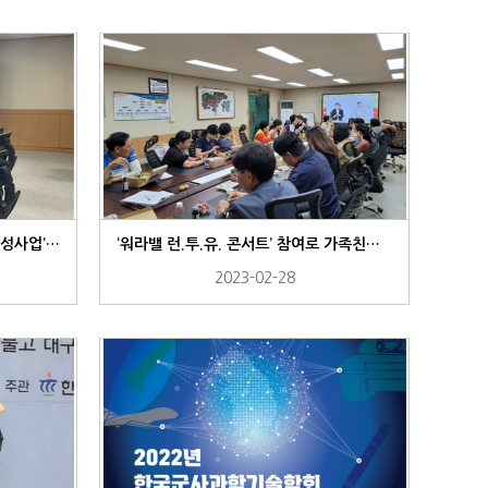
SS패션, ‘스타기업 10기 히어로 양성사업’ 참여.
‘워라밸 런.투.유. 콘서트’ 참여로 가족친화경영 선도
2023-02-28