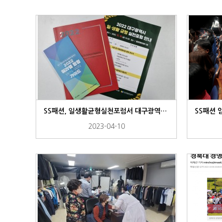
홍보자료
홍보영상
BRAND
인증 및 수상
CONTACT US
온라인 브로
로고
SS패션, 일생활균형실천포럼서 대구광역시장 표창 수상
2023-04-10